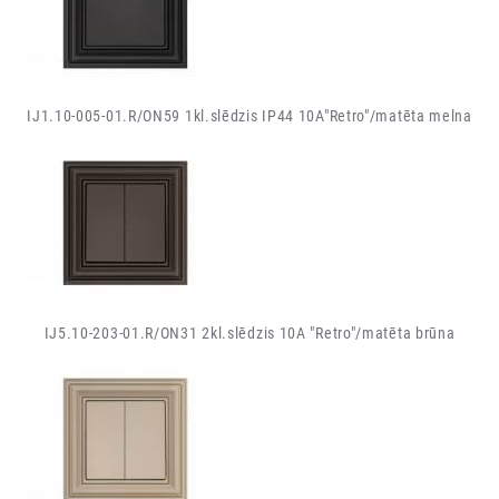
IJ1.10-005-01.R/ON59 1kl.slēdzis IP44 10A"Retro"/matēta melna
IJ5.10-203-01.R/ON31 2kl.slēdzis 10A "Retro"/matēta brūna