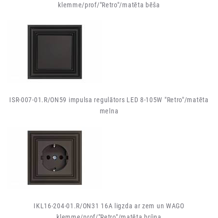
klemme/prof/"Retro"/matēta bēša
ISR-007-01.R/ON59 impulsa regulātors LED 8-105W "Retro"/matēta
melna
IKL16-204-01.R/ON31 16A ligzda ar zem un WAGO
klemme/prof/"Retro"/matēta brūna