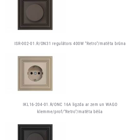
ISR-002-01.R/ON31 regulātors 400W "Retro"/matēta brūna
IKL16-204-01.R/ONC 16A ligzda ar zem un WAGO
klemme/prof/"Retro"/matēta bēša