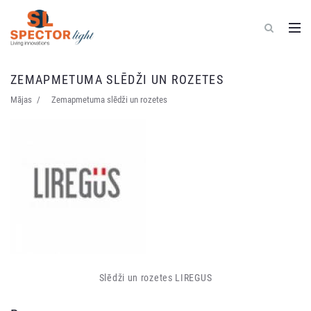
Spector
Light
ZEMAPMETUMA SLĒDŽI UN ROZETES
-
elektrīsko
Mājas
Zemapmetuma slēdži un rozetes
materiālu
vairumtirdzniecība
Slēdži un rozetes LIREGUS