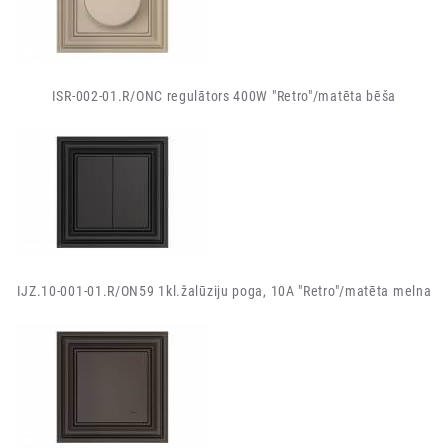
ISR-002-01.R/ONC regulātors 400W "Retro"/matēta bēša
IJZ.10-001-01.R/ON59 1kl.žalūziju poga, 10A "Retro"/matēta melna