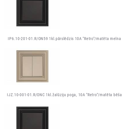
IP6.10-201-01.R/ON59 1kl.pārslēdzis 10A "Retro"/matēta melna
IJZ.10-001-01.R/ONC 1kl.žalūziju poga, 10A "Retro"/matēta bēša