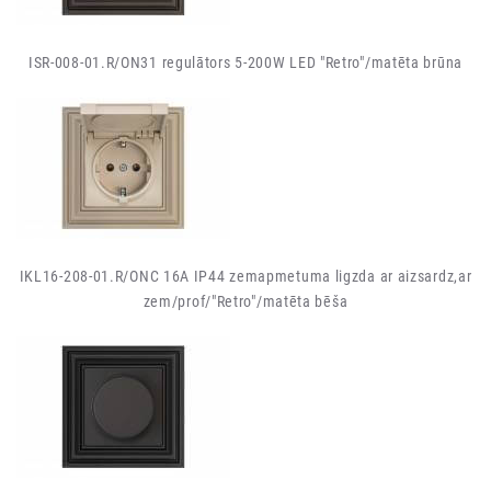
ISR-008-01.R/ON31 regulātors 5-200W LED "Retro"/matēta brūna
IKL16-208-01.R/ONC 16A IP44 zemapmetuma ligzda ar aizsardz,ar
zem/prof/"Retro"/matēta bēša