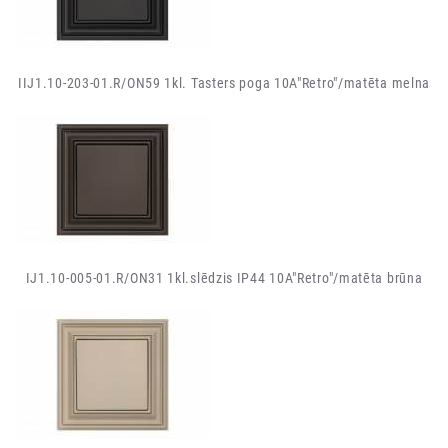
IIJ1.10-203-01.R/ON59 1kl. Tasters poga 10A"Retro"/matēta melna
IJ1.10-005-01.R/ON31 1kl.slēdzis IP44 10A"Retro"/matēta brūna