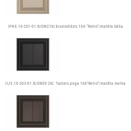
IPK6.10-201-01.R/ONC1kl.krustsiēdzis 10A "Retro"/matēta bēša
IIJ5.10-203-01.R/ON59 2kl. Tasters poga 10A"Retro"/matēta melna