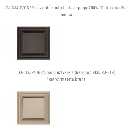
RJ-314.R/ON59 bezvadu kontrolieris ar pogu 750W "Retro"/matēta
melna
DJ-01s.R/ON31 rādio uztvērējs (uz komplektu RJ-314)
"Retro"/matēta brūna