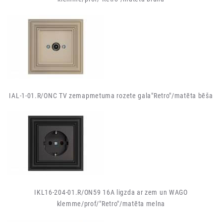
IAL-1-01.R/ONC TV zemapmetuma rozete gala"Retro"/matēta bēša
IKL16-204-01.R/ON59 16A ligzda ar zem un WAGO
klemme/prof/"Retro"/matēta melna