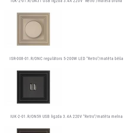
IUK-2-01.R/ON31 USB ligzda 3.4A 220V "Retro"/matēta brūna
ISR-008-01.R/ONC regulātors 5-200W LED "Retro"/matēta bēša
IUK-2-01.R/ON59 USB ligzda 3.4A 220V "Retro"/matēta melna