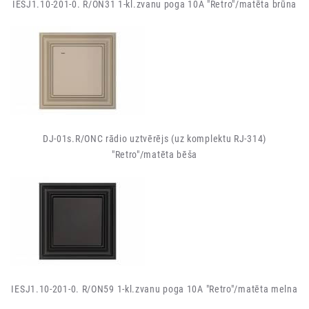
IESJ1.10-201-0. R/ON31 1-kl.zvanu poga 10A "Retro"/matēta brūna
DJ-01s.R/ONC rādio uztvērējs (uz komplektu RJ-314)
"Retro"/matēta bēša
IESJ1.10-201-0. R/ON59 1-kl.zvanu poga 10A "Retro"/matēta melna