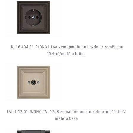
IKL16-404-01.R/ON31 16A zemapmetuma ligzda ar zemējumu
"Retro"/matēta brūna
IAL-1-12-01.R/ONC TV -12dB zemapmetuma rozete cauri."Retro"/
matēta bēša