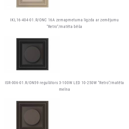
IKL16-404-01.R/ONC 16A zemapmetuma ligzda ar zemējumu
"Retro"/matēta bēša
ISR-006-01.R/ON59 regulātors 3-100W LED 10-250W "Retro"/matēta
melna