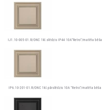
IJ1.10-005-01.R/ONС 1kl.slēdzis IP44 10A"Retro"/matēta bēša
IP6.10-201-01.R/ONC 1kl.pārslēdzis 10A "Retro"/matēta bēša