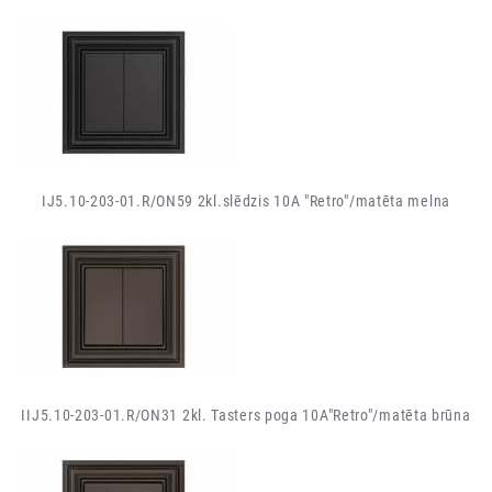
IJ5.10-203-01.R/ON59 2kl.slēdzis 10A "Retro"/matēta melna
IIJ5.10-203-01.R/ON31 2kl. Tasters poga 10A"Retro"/matēta brūna