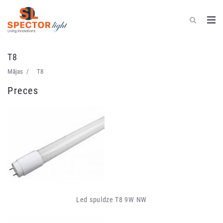
Spector
Light
T8
-
elektrīsko
Mājas
T8
materiālu
vairumtirdzniecība
Preces
Led spuldze T8 9W NW