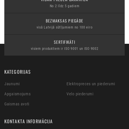
No 2 līdz 5 gadiem
BEZMAKSAS PIEGĀDE
visā Latvijā sūtījumiem no 100 eiro
SERTIFIKĀTI
visiem produktiem ir ISO 9001 un ISO 9002
KATEGORIJAS
Jaunumi
Elektropreces un piederumi
Apgaismojums
Velo piederumi
Gaismas avoti
KONTAKTA INFORMĀCIJA