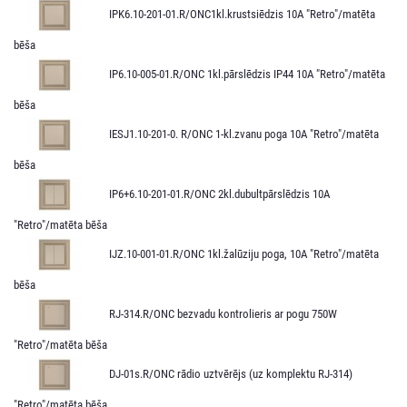
IPK6.10-201-01.R/ONC1kl.krustsiēdzis 10A "Retro"/matēta
bēša
IP6.10-005-01.R/ONC 1kl.pārslēdzis IP44 10A "Retro"/matēta
bēša
IESJ1.10-201-0. R/ONC 1-kl.zvanu poga 10A "Retro"/matēta
bēša
IP6+6.10-201-01.R/ONC 2kl.dubultpārslēdzis 10A
"Retro"/matēta bēša
IJZ.10-001-01.R/ONC 1kl.žalūziju poga, 10A "Retro"/matēta
bēša
RJ-314.R/ONC bezvadu kontrolieris ar pogu 750W
"Retro"/matēta bēša
DJ-01s.R/ONC rādio uztvērējs (uz komplektu RJ-314)
"Retro"/matēta bēša