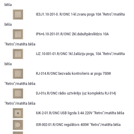
bēša
IESJ1.10-201-0. R/ONC 1-kl.zvanu poga 10A "Retro"/matēta
bēša
IP6+6.10-201-01.R/ONC 2kl.dubultpārslēdzis 10A
"Retro"/matēta bēša
IJZ.10-001-01.R/ONC 1kl.žalūziju poga, 10A "Retro"/matēta
bēša
RJ-314.R/ONC bezvadu kontrolieris ar pogu 750W
"Retro"/matēta bēša
DJ-01s.R/ONC rādio uztvērējs (uz komplektu RJ-314)
"Retro"/matēta bēša
IUK-2-01.R/ONC USB ligzda 3.4A 220V "Retro"/matēta bēša
ISR-002-01.R/ONC regulātors 400W "Retro"/matēta bēša