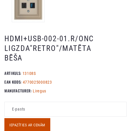
HDMI+USB-002-01.R/ONC
LIGZDA"RETRO"/MATĒTA
BĒŠA
ARTIKULS:
13108S
EAN KODS:
4770025000823
MANUFACTURER:
Liregus
IEPAZĪTIES AR CENĀM