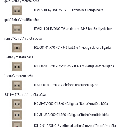
gala"Retro"/matēta bēša
ITVL-2-01.R/ONC 2xTV "F" ligzda bez rāmja,balta
gala"Retro"/matēta bēša
ITVKL-1-01.R/ONC TV un datora RJ45 kat.6e ligzda bez
rāmja"Retro"/matēta bēša
IKL-001-01.R/ONC RJ45 kat.6.e 1 vietīga datora ligzda
"Retro"/matēta bēša
IKL-002-01.R/ONC 2xRJ45 kat.6.e 2 vietīga datora ligzda
"Retro"/matēta bēša
ITKL-001-01.R/ONC telefona un datora ligzda
RJ11+45"Retro"/matēta bēša
HDMI+TV-002-01.R/ONC ligzda "Retro"/matēta bēša
HDMI+USB-002-01.R/ONC ligzda"Retro"/matēta bēša
IGL-2-01.R/ONC 2 vietīga akustiskā rozete"Retro"/matēta