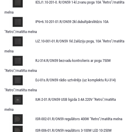
IESJ1.10-201-0. R/ON59 1-kl.zvanu poga 10A "Retro"/matēta
melna
IP6+6.10-201-01.R/ON59 2kl.dubultpārslēdzis 10A
"Retro"/matēta melna
IJZ.10-001-01.R/ON59 1kl.žalūziju poga, 10A "Retro"/matēta
melna
RJ-314.R/ON59 bezvadu kontrolieris ar pogu 750W
"Retro"/matēta melna
DJ-01s.R/ON59 rādio uztvērējs (uz komplektu RJ-314)
"Retro"/matēta melna
IUK-2-01.R/ON59 USB ligzda 3.4A 220V "Retro"/matēta
melna
ISR-002-01.R/ON59 regulātors 400W "Retro"/matēta melna
ISR-006-01.R/ON59 regulātors 3-100W LED 10-250W