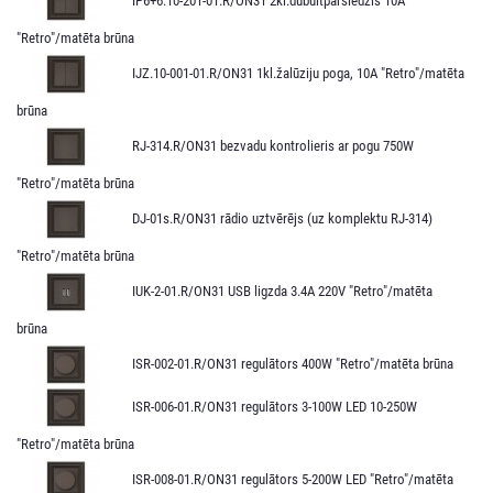
IP6+6.10-201-01.R/ON31 2kl.dubultpārslēdzis 10A
"Retro"/matēta brūna
IJZ.10-001-01.R/ON31 1kl.žalūziju poga, 10A "Retro"/matēta
brūna
RJ-314.R/ON31 bezvadu kontrolieris ar pogu 750W
"Retro"/matēta brūna
DJ-01s.R/ON31 rādio uztvērējs (uz komplektu RJ-314)
"Retro"/matēta brūna
IUK-2-01.R/ON31 USB ligzda 3.4A 220V "Retro"/matēta
brūna
ISR-002-01.R/ON31 regulātors 400W "Retro"/matēta brūna
ISR-006-01.R/ON31 regulātors 3-100W LED 10-250W
"Retro"/matēta brūna
ISR-008-01.R/ON31 regulātors 5-200W LED "Retro"/matēta