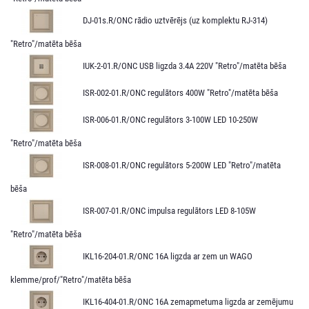
DJ-01s.R/ONC rādio uztvērējs (uz komplektu RJ-314)
"Retro"/matēta bēša
IUK-2-01.R/ONC USB ligzda 3.4A 220V "Retro"/matēta bēša
ISR-002-01.R/ONC regulātors 400W "Retro"/matēta bēša
ISR-006-01.R/ONC regulātors 3-100W LED 10-250W
"Retro"/matēta bēša
ISR-008-01.R/ONC regulātors 5-200W LED "Retro"/matēta
bēša
ISR-007-01.R/ONC impulsa regulātors LED 8-105W
"Retro"/matēta bēša
IKL16-204-01.R/ONC 16A ligzda ar zem un WAGO
klemme/prof/"Retro"/matēta bēša
IKL16-404-01.R/ONC 16A zemapmetuma ligzda ar zemējumu