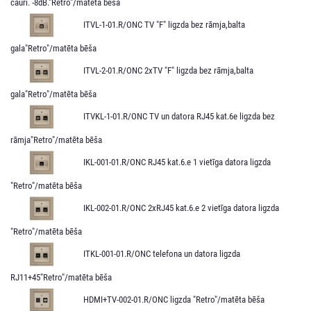
cauri. -8dB."Retro"/matēta bēša
ITVL-1-01.R/ONC TV "F" ligzda bez rāmja,balta
gala"Retro"/matēta bēša
ITVL-2-01.R/ONC 2xTV "F" ligzda bez rāmja,balta
gala"Retro"/matēta bēša
ITVKL-1-01.R/ONC TV un datora RJ45 kat.6e ligzda bez
rāmja"Retro"/matēta bēša
IKL-001-01.R/ONC RJ45 kat.6.e 1 vietīga datora ligzda
"Retro"/matēta bēša
IKL-002-01.R/ONC 2xRJ45 kat.6.e 2 vietīga datora ligzda
"Retro"/matēta bēša
ITKL-001-01.R/ONC telefona un datora ligzda
RJ11+45"Retro"/matēta bēša
HDMI+TV-002-01.R/ONC ligzda "Retro"/matēta bēša