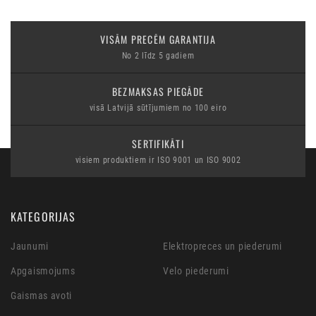
VISĀM PRECĒM GARANTIJA
No 2 līdz 5 gadiem
BEZMAKSAS PIEGĀDE
visā Latvijā sūtījumiem no 100 eiro
SERTIFIKĀTI
visiem produktiem ir ISO 9001 un ISO 9002
KATEGORIJAS
Jaunumi
Elektropreces un piederumi
Apgaismojums
Velo piederumi
Gaismas avoti