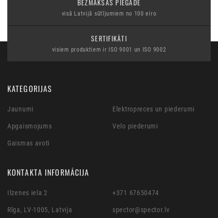
BEZMAKSAS PIEGĀDE
visā Latvijā sūtījumiem no 100 eiro
SERTIFIKĀTI
visiem produktiem ir ISO 9001 un ISO 9002
KATEGORIJAS
Jaunumi
Elektropreces un piederumi
Apgaismojums
Velo piederumi
Gaismas avoti
KONTAKTA INFORMĀCIJA
Ilzenes iela 2
+371 67650474
Rīga, LV-1005, Latvija
spector@spector.lv