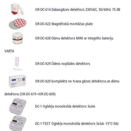
OR-DC-614 Dabasgāzes detektors 230VAC, 50/60Hz 75 dB
OR-DC-622 Magnētiskā montāžas plate
OR-DC-628 Dūmu detektors MINI ar integrēto bateriju
VARTA
OR-DC-629 Ūdens noplūdes detektors
OR-DC-620 komplekts no tvana gāzes detektora un dūmu
detektora (OR-DC-619 +OR-DC-609)
DC-1 Oglekļa monoksīda detektors 3xAA
DC-1-TEST Oglekļa monoksīda detektors 3xAA -15°C līdz