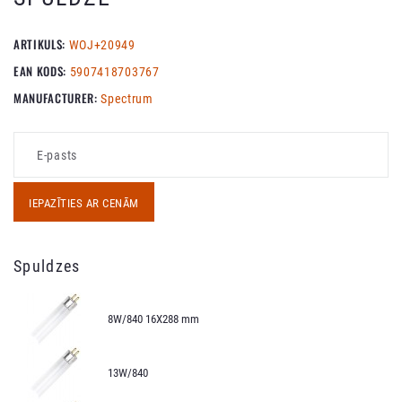
ARTIKULS:
WOJ+20949
EAN KODS:
5907418703767
MANUFACTURER:
Spectrum
IEPAZĪTIES AR CENĀM
Spuldzes
8W/840 16X288 mm
13W/840