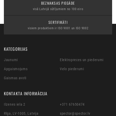
BEZMAKSAS PIEGĀDE
visā Latvijā sūtījumiem no 100 eiro
SERTIFIKĀTI
visiem produktiem ir ISO 9001 un ISO 9002
KATEGORIJAS
Jaunumi
Elektropreces un piederumi
Apgaismojums
Velo piederumi
Gaismas avoti
KONTAKTA INFORMĀCIJA
Ilzenes iela 2
+371 67650474
Rīga, LV-1005, Latvija
spector@spector.lv