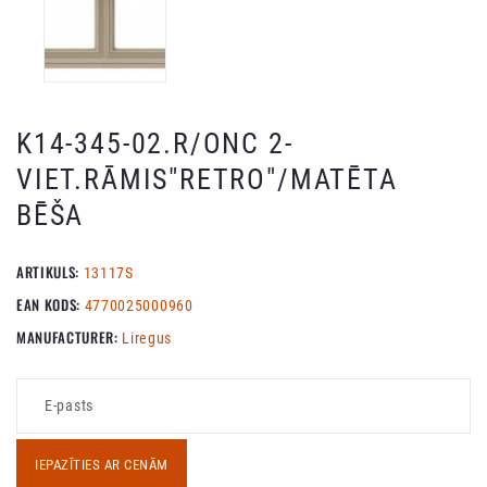
K14-345-02.R/ONC 2-
VIET.RĀMIS"RETRO"/MATĒTA
BĒŠA
ARTIKULS:
13117S
EAN KODS:
4770025000960
MANUFACTURER:
Liregus
IEPAZĪTIES AR CENĀM