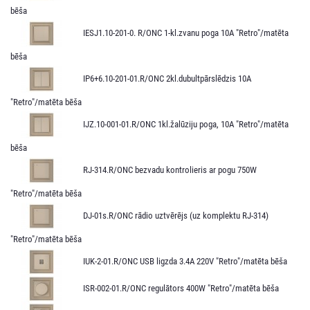
bēša
IESJ1.10-201-0. R/ONC 1-kl.zvanu poga 10A "Retro"/matēta
bēša
IP6+6.10-201-01.R/ONC 2kl.dubultpārslēdzis 10A
"Retro"/matēta bēša
IJZ.10-001-01.R/ONC 1kl.žalūziju poga, 10A "Retro"/matēta
bēša
RJ-314.R/ONC bezvadu kontrolieris ar pogu 750W
"Retro"/matēta bēša
DJ-01s.R/ONC rādio uztvērējs (uz komplektu RJ-314)
"Retro"/matēta bēša
IUK-2-01.R/ONC USB ligzda 3.4A 220V "Retro"/matēta bēša
ISR-002-01.R/ONC regulātors 400W "Retro"/matēta bēša