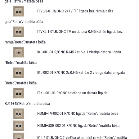
gala"Retro"/matēta bēša
ITVL-2-01.R/ONC 2xTV "F" ligzda bez rāmja,balta
gala"Retro"/matēta bēša
ITVKL-1-01.R/ONC TV un datora RJ45 kat.6e ligzda bez
rāmja"Retro"/matēta bēša
IKL-001-01.R/ONC RJ45 kat.6.e 1 vietīga datora ligzda
"Retro"/matēta bēša
IKL-002-01.R/ONC 2xRJ45 kat.6.e 2 vietīga datora ligzda
"Retro"/matēta bēša
ITKL-001-01.R/ONC telefona un datora ligzda
RJ11+45"Retro"/matēta bēša
HDMI+TV-002-01.R/ONC ligzda "Retro"/matēta bēša
HDMI+USB-002-01.R/ONC ligzda"Retro"/matēta bēša
IGL-2-01.R/ONC 2 vietīga akustiskā rozete"Retro"/matēta