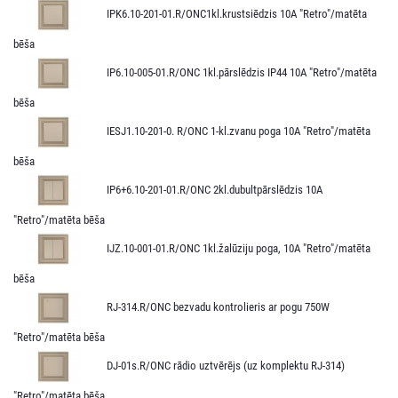
IPK6.10-201-01.R/ONC1kl.krustsiēdzis 10A "Retro"/matēta
bēša
IP6.10-005-01.R/ONC 1kl.pārslēdzis IP44 10A "Retro"/matēta
bēša
IESJ1.10-201-0. R/ONC 1-kl.zvanu poga 10A "Retro"/matēta
bēša
IP6+6.10-201-01.R/ONC 2kl.dubultpārslēdzis 10A
"Retro"/matēta bēša
IJZ.10-001-01.R/ONC 1kl.žalūziju poga, 10A "Retro"/matēta
bēša
RJ-314.R/ONC bezvadu kontrolieris ar pogu 750W
"Retro"/matēta bēša
DJ-01s.R/ONC rādio uztvērējs (uz komplektu RJ-314)
"Retro"/matēta bēša