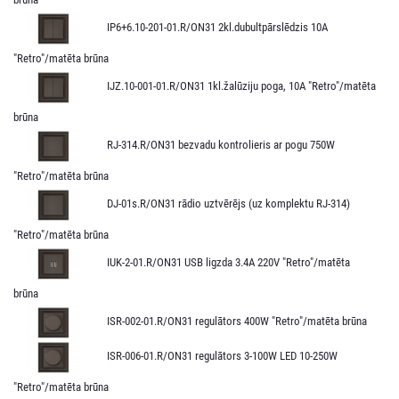
IP6+6.10-201-01.R/ON31 2kl.dubultpārslēdzis 10A
"Retro"/matēta brūna
IJZ.10-001-01.R/ON31 1kl.žalūziju poga, 10A "Retro"/matēta
brūna
RJ-314.R/ON31 bezvadu kontrolieris ar pogu 750W
"Retro"/matēta brūna
DJ-01s.R/ON31 rādio uztvērējs (uz komplektu RJ-314)
"Retro"/matēta brūna
IUK-2-01.R/ON31 USB ligzda 3.4A 220V "Retro"/matēta
brūna
ISR-002-01.R/ON31 regulātors 400W "Retro"/matēta brūna
ISR-006-01.R/ON31 regulātors 3-100W LED 10-250W
"Retro"/matēta brūna