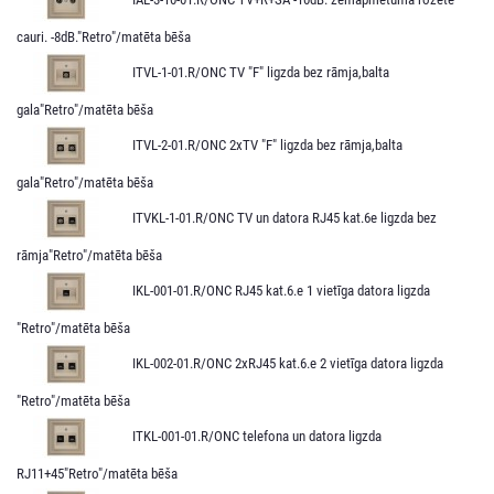
cauri. -8dB."Retro"/matēta bēša
ITVL-1-01.R/ONC TV "F" ligzda bez rāmja,balta
gala"Retro"/matēta bēša
ITVL-2-01.R/ONC 2xTV "F" ligzda bez rāmja,balta
gala"Retro"/matēta bēša
ITVKL-1-01.R/ONC TV un datora RJ45 kat.6e ligzda bez
rāmja"Retro"/matēta bēša
IKL-001-01.R/ONC RJ45 kat.6.e 1 vietīga datora ligzda
"Retro"/matēta bēša
IKL-002-01.R/ONC 2xRJ45 kat.6.e 2 vietīga datora ligzda
"Retro"/matēta bēša
ITKL-001-01.R/ONC telefona un datora ligzda
RJ11+45"Retro"/matēta bēša