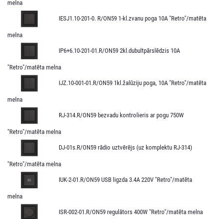
melna
IESJ1.10-201-0. R/ON59 1-kl.zvanu poga 10A "Retro"/matēta
melna
IP6+6.10-201-01.R/ON59 2kl.dubultpārslēdzis 10A
"Retro"/matēta melna
IJZ.10-001-01.R/ON59 1kl.žalūziju poga, 10A "Retro"/matēta
melna
RJ-314.R/ON59 bezvadu kontrolieris ar pogu 750W
"Retro"/matēta melna
DJ-01s.R/ON59 rādio uztvērējs (uz komplektu RJ-314)
"Retro"/matēta melna
IUK-2-01.R/ON59 USB ligzda 3.4A 220V "Retro"/matēta
melna
ISR-002-01.R/ON59 regulātors 400W "Retro"/matēta melna