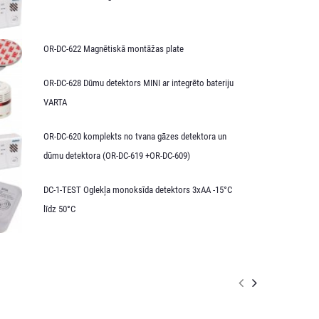
OR-DC-622 Magnētiskā montāžas plate
OR-DC-628 Dūmu detektors MINI ar integrēto bateriju
VARTA
OR-DC-620 komplekts no tvana gāzes detektora un
dūmu detektora (OR-DC-619 +OR-DC-609)
DC-1-TEST Oglekļa monoksīda detektors 3xAA -15°C
līdz 50°C