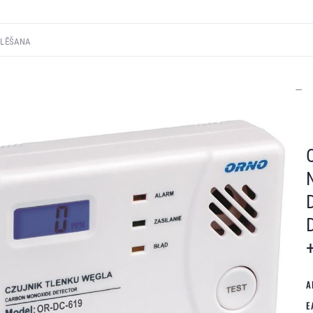
---
A
E