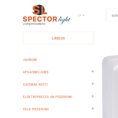
LV
Spector
Light
-
LIREGUS
elektrīsko
materiālu
vairumtirdzniecība
JAUNUMI
APGAISMOJUMS
GAISMAS AVOTI
ELEKTROPRECES UN PIEDERUMI
VELO PIEDERUMI