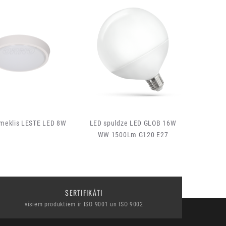
smeklis LESTE LED 8W
LED spuldze LED GLOB 16W
Bezvadu 
WW 1500Lm G120 E27
SERTIFIKĀTI
visiem produktiem ir ISO 9001 un ISO 9002