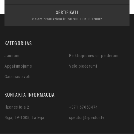
SERTIFIKĀTI
visiem produktiem ir ISO 9001 un ISO 9002
KATEGORIJAS
Jaunumi
Elektropreces un piederumi
Apgaismojums
Velo piederumi
Gaismas avoti
KONTAKTA INFORMĀCIJA
Ilzenes iela 2
+371 67650474
Rīga, LV-1005, Latvija
spector@spector.lv