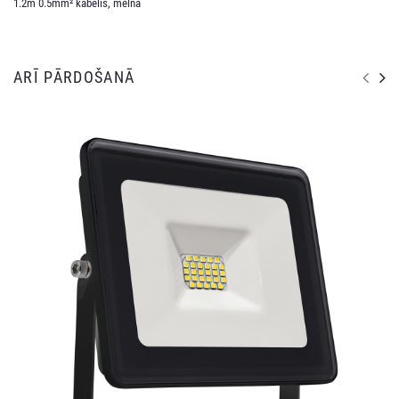
1.2m 0.5mm² kabelis, melna
ARĪ PĀRDOŠANĀ