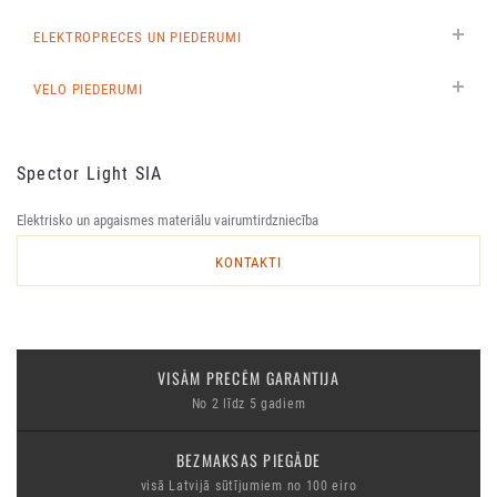
ELEKTROPRECES UN PIEDERUMI
VELO PIEDERUMI
Spector Light SIA
Elektrisko un apgaismes materiālu vairumtirdzniecība
KONTAKTI
VISĀM PRECĒM GARANTIJA
No 2 līdz 5 gadiem
BEZMAKSAS PIEGĀDE
visā Latvijā sūtījumiem no 100 eiro