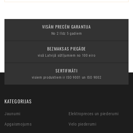
VISĀM PRECĒM GARANTIJA
No 2 līdz 5 gadiem
BEZMAKSAS PIEGĀDE
visā Latvijā sūtījumiem no 100 eiro
SERTIFIKĀTI
visiem produktiem ir ISO 9001 un ISO 9002
KATEGORIJAS
Jaunumi
Elektropreces un piederumi
Apgaismojums
Velo piederumi