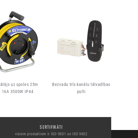
ātājs uz spoles 25m
Bezvadu trīs kanālu tālvadības
5 16A 3500W IP44
pulti
SERTIFIKĀTI
visiem produktiem ir ISO 9001 un ISO 9002