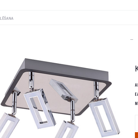
---
A
E
M