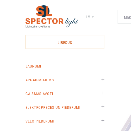
LV
Spector
Light
-
LIREGUS
elektrīsko
materiālu
vairumtirdzniecība
JAUNUMI
APGAISMOJUMS
GAISMAS AVOTI
ELEKTROPRECES UN PIEDERUMI
VELO PIEDERUMI