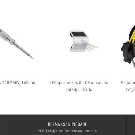
is 100-250V, 140mm
LED gaismekļis SILOE ar saules
Pagarin
bateriju , balts
3x1,
BEZMAKSAS PIEGĀDE
visā Latvijā sūtījumiem no 100 eiro