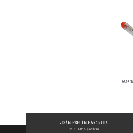
Tester
VISĀM PRECĒM GARANTIJA
No 2 līdz 5 gadiem