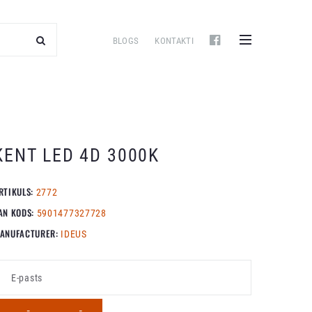
BLOGS
KONTAKTI
KENT LED 4D 3000K
RTIKULS:
2772
AN KODS:
5901477327728
ANUFACTURER:
IDEUS