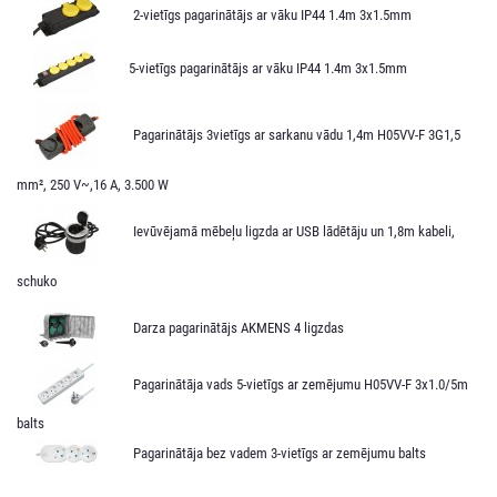
2-vietīgs pagarinātājs ar vāku IP44 1.4m 3x1.5mm
5-vietīgs pagarinātājs ar vāku IP44 1.4m 3x1.5mm
Pagarinātājs 3vietīgs ar sarkanu vādu 1,4m H05VV-F 3G1,5
mm², 250 V~,16 A, 3.500 W
Ievūvējamā mēbeļu ligzda ar USB lādētāju un 1,8m kabeli,
schuko
Darza pagarinātājs AKMENS 4 ligzdas
Pagarinātāja vads 5-vietīgs ar zemējumu H05VV-F 3x1.0/5m
balts
Pagarinātāja bez vadem 3-vietīgs ar zemējumu balts