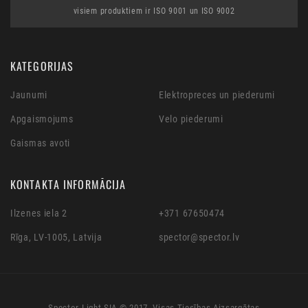
visiem produktiem ir ISO 9001 un ISO 9002
KATEGORIJAS
Jaunumi
Elektropreces un piederumi
Apgaismojums
Velo piederumi
Gaismas avoti
KONTAKTA INFORMĀCIJA
Ilzenes iela 2
+371 67650474
Rīga, LV-1005, Latvija
spector@spector.lv
Spector Light SIA © 2017. Visas Tiesības Aizsargātas