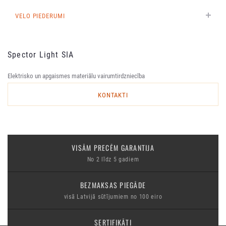
VELO PIEDERUMI
Spector Light SIA
Elektrisko un apgaismes materiālu vairumtirdzniecība
KONTAKTI
VISĀM PRECĒM GARANTIJA
No 2 līdz 5 gadiem
BEZMAKSAS PIEGĀDE
visā Latvijā sūtījumiem no 100 eiro
SERTIFIKĀTI