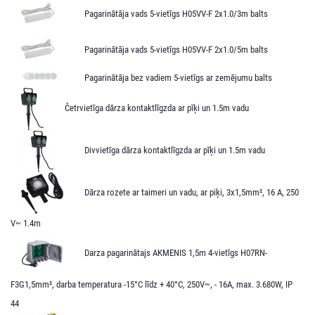
Pagarinātāja vads 5-vietīgs H05VV-F 2x1.0/3m balts
Pagarinātāja vads 5-vietīgs H05VV-F 2x1.0/5m balts
Pagarinātāja bez vadiem 5-vietīgs ar zemējumu balts
Četrvietīga dārza kontaktlīgzda ar pīķi un 1.5m vadu
Divvietīga dārza kontaktlīgzda ar pīķi un 1.5m vadu
Dārza rozete ar taimeri un vadu, ar piķi, 3x1,5mm², 16 A, 250
V~ 1.4m
Darza pagarinātajs AKMENIS 1,5m 4-vietīgs H07RN-
F3G1,5mm², darba temperatura -15°C līdz + 40°C, 250V~, - 16A, max. 3.680W, IP
44