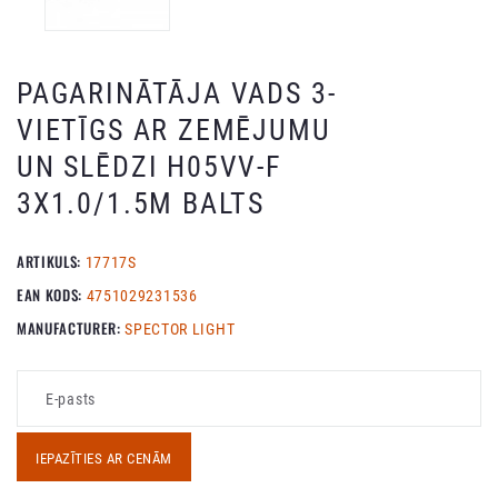
PAGARINĀTĀJA VADS 3-
VIETĪGS AR ZEMĒJUMU
UN SLĒDZI H05VV-F
3X1.0/1.5M BALTS
ARTIKULS:
17717S
EAN KODS:
4751029231536
MANUFACTURER:
SPECTOR LIGHT
IEPAZĪTIES AR CENĀM