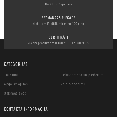
No 2 līdz 5 gadiem
BEZMAKSAS PIEGĀDE
visā Latvijā sūtījumiem no 100 eiro
SERTIFIKĀTI
visiem produktiem ir ISO 9001 un ISO 9002
KATEGORIJAS
Jaunumi
Elektropreces un piederumi
Apgaismojums
Velo piederumi
Gaismas avoti
KONTAKTA INFORMĀCIJA