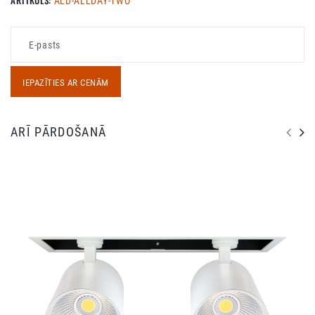
ARTIKULS:
ALD-ALLDAY-TWO
IEPAZĪTIES AR CENĀM
ARĪ PĀRDOŠANĀ