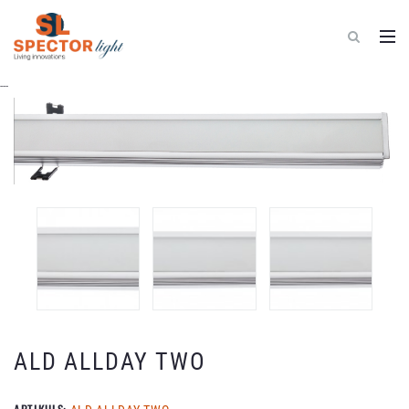
Spector
---
Light
-
elektrīsko
materiālu
vairumtirdzniecība
ALD ALLDAY TWO