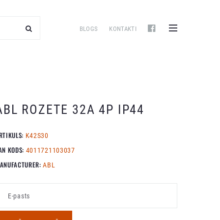
BLOGS
KONTAKTI
ABL ROZETE 32A 4P IP44
RTIKULS:
K42S30
AN KODS:
4011721103037
ANUFACTURER:
ABL