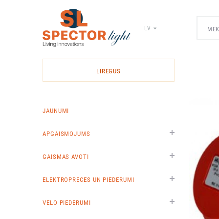
LV
Spector
Light
-
LIREGUS
elektrīsko
materiālu
vairumtirdzniecība
JAUNUMI
APGAISMOJUMS
GAISMAS AVOTI
ELEKTROPRECES UN PIEDERUMI
VELO PIEDERUMI