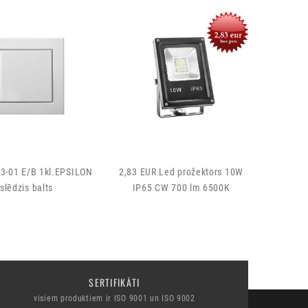
03-01 E/B 1kl.EPSILON
2,83 EUR Led prožektors 10W
Pagarinā
slēdzis balts
IP65 CW 700 lm 6500K
vādu 1
SERTIFIKĀTI
visiem produktiem ir ISO 9001 un ISO 9002