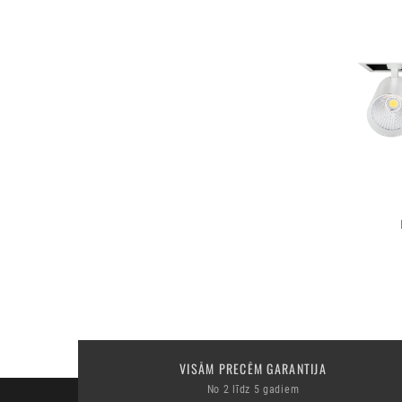
VISĀM PRECĒM GARANTIJA
No 2 līdz 5 gadiem