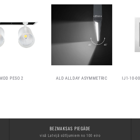
MDD PESO 2
ALD ALLDAY ASYMMETRIC
IJ1-10-0
BEZMAKSAS PIEGĀDE
visā Latvijā sūtījumiem no 100 eiro