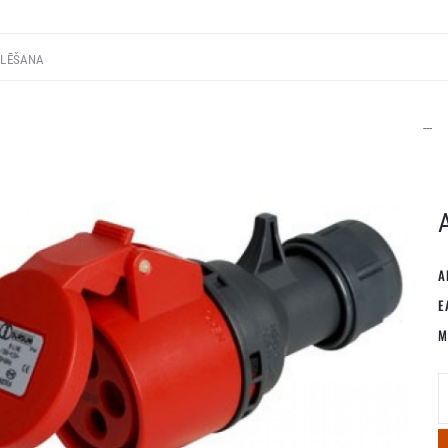
---
A
E
M