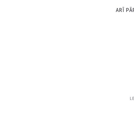
ARĪ P
LE