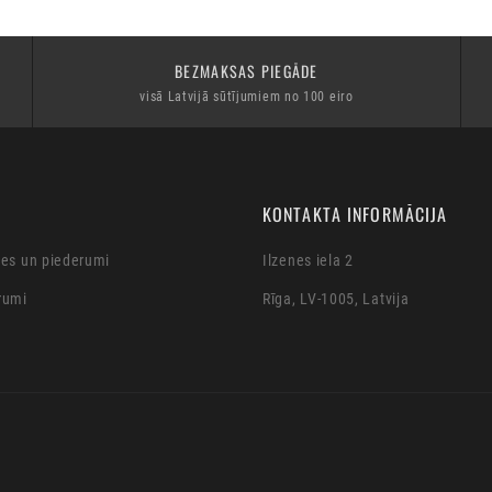
BEZMAKSAS PIEGĀDE
visā Latvijā sūtījumiem no 100 eiro
KONTAKTA INFORMĀCIJA
ces un piederumi
Ilzenes iela 2
rumi
Rīga, LV-1005, Latvija