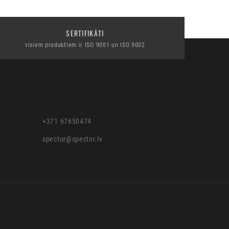
SERTIFIKĀTI
visiem produktiem ir ISO 9001 un ISO 9002
+371 67650474
spector@spector.lv