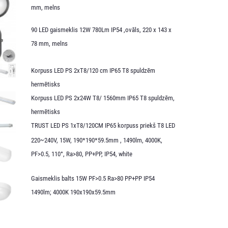
mm, melns
90 LED gaismeklis 12W 780Lm IP54 ,ovāls, 220 x 143 x
78 mm, melns
Korpuss LED PS 2xT8/120 cm IP65 T8 spuldzēm
hermētisks
Korpuss LED PS 2x24W T8/ 1560mm IP65 T8 spuldzēm,
hermētisks
TRUST LED PS 1xT8/120CM IP65 korpuss priekš T8 LED
220~240V, 15W, 190*190*59.5mm , 1490lm, 4000K,
PF>0.5, 110°, Ra>80, PP+PP, IP54, white
Gaismeklis balts 15W PF>0.5 Ra>80 PP+PP IP54
1490lm; 4000K 190x190x59.5mm