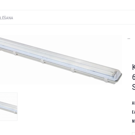
---
A
E
M