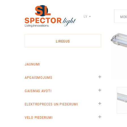
LV
Spector
Light
-
LIREGUS
elektrīsko
materiālu
vairumtirdzniecība
JAUNUMI
APGAISMOJUMS
GAISMAS AVOTI
ELEKTROPRECES UN PIEDERUMI
VELO PIEDERUMI