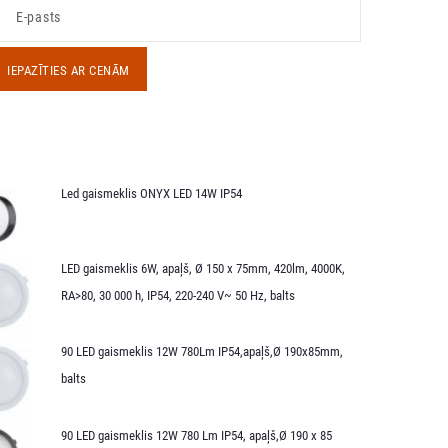
IEPAZĪTIES AR CENĀM
Led gaismeklis ONYX LED 14W IP54
LED gaismeklis 6W, apaļš, Ø 150 x 75mm, 420lm, 4000K,
RA>80, 30 000 h, IP54, 220-240 V~ 50 Hz, balts
90 LED gaismeklis 12W 780Lm IP54,apaļš,Ø 190x85mm,
balts
90 LED gaismeklis 12W 780 Lm IP54, apaļš,Ø 190 x 85