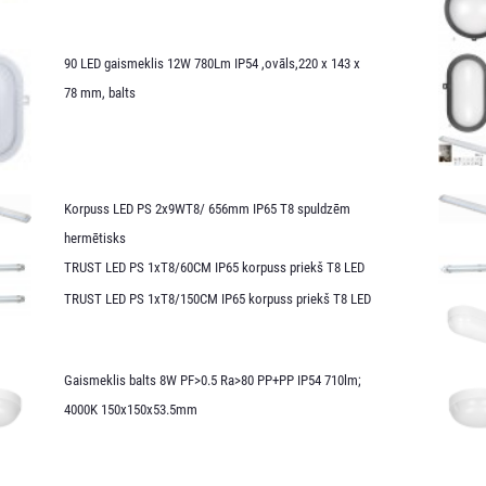
90 LED gaismeklis 12W 780Lm IP54 ,ovāls,220 x 143 x
78 mm, balts
Korpuss LED PS 2x9WT8/ 656mm IP65 T8 spuldzēm
hermētisks
TRUST LED PS 1xT8/60CM IP65 korpuss priekš T8 LED
TRUST LED PS 1xT8/150CM IP65 korpuss priekš T8 LED
Gaismeklis balts 8W PF>0.5 Ra>80 PP+PP IP54 710lm;
4000K 150x150x53.5mm