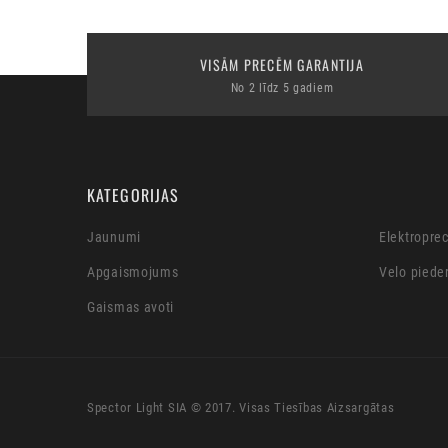
VISĀM PRECĒM GARANTIJA
No 2 līdz 5 gadiem
KATEGORIJAS
Jaunumi
Elektropre
Apgaismojums
Velo piede
Gaismas avoti
Spector Light SIA © 2017. Visas Tiesības Aizsargātas