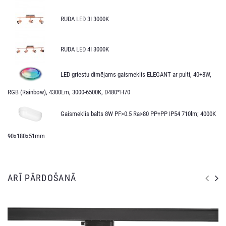
RUDA LED 3I 3000K
RUDA LED 4I 3000K
LED griestu dimējams gaismeklis ELEGANT ar pulti, 40+8W,
RGB (Rainbow), 4300Lm, 3000-6500K, D480*H70
Gaismeklis balts 8W PF>0.5 Ra>80 PP+PP IP54 710lm; 4000K
90x180x51mm
ARĪ PĀRDOŠANĀ