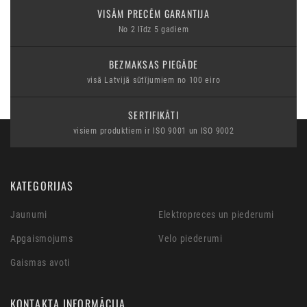
VISĀM PRECĒM GARANTIJA
No 2 līdz 5 gadiem
BEZMAKSAS PIEGĀDE
visā Latvijā sūtījumiem no 100 eiro
SERTIFIKĀTI
visiem produktiem ir ISO 9001 un ISO 9002
KATEGORIJAS
Jaunumi
Elektropreces un piederumi
Apgaismojums
Velo piederumi
Gaismas avoti
KONTAKTA INFORMĀCIJA