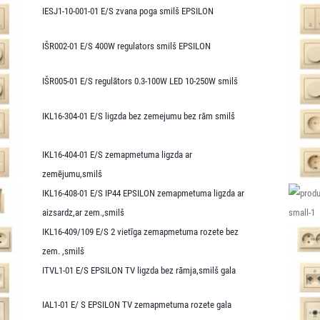
IESJ1-10-001-01 E/S zvana poga smilš EPSILON
IŠR002-01 E/S 400W regulators smilš EPSILON
IŠR005-01 E/S regulātors 0.3-100W LED 10-250W smilš
IKL16-304-01 E/S ligzda bez zemejumu bez rām smilš
IKL16-404-01 E/S zemapmetuma ligzda ar
zemējumu,smilš
IKL16-408-01 E/S IP44 EPSILON zemapmetuma ligzda ar
aizsardz,ar zem.,smilš
IKL16-409/109 E/S 2 vietīga zemapmetuma rozete bez
zem. ,smilš
ITVL1-01 E/S EPSILON TV ligzda bez rāmja,smilš gala
IAL1-01 E/ S EPSILON TV zemapmetuma rozete gala