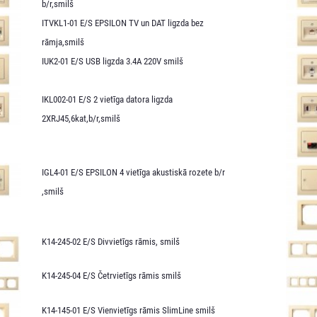
b/r,smilš
ITVKL1-01 E/S EPSILON TV un DAT ligzda bez
rāmja,smilš
IUK2-01 E/S USB ligzda 3.4A 220V smilš
IKL002-01 E/S 2 vietīga datora ligzda
2XRJ45,6kat,b/r,smilš
IGL4-01 E/S EPSILON 4 vietīga akustiskā rozete b/r
,smilš
K14-245-02 E/S Divvietīgs rāmis, smilš
K14-245-04 E/S Četrvietīgs rāmis smilš
K14-145-01 E/S Vienvietīgs rāmis SlimLine smilš