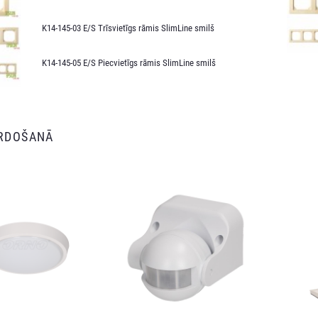
K14-145-03 E/S Trīsvietīgs rāmis SlimLine smilš
K14-145-05 E/S Piecvietīgs rāmis SlimLine smilš
ĀRDOŠANĀ