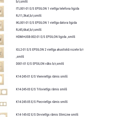
b/r,smilš
ITL001-01 E/S EPSILON 1 vietīga telefona ligzda
RJ11,3kat,b/r,smilš
IKL001-01 E/S EPSILON 1 vietīga datora ligzda
RJ45,6kat,b/r,smilš
HDMI+USB-002-01 E/S EPSILON ligzda ,smilš
IGL2-01 E/S EPSILON 2 vietīga akustiskā rozete b/r
,smilš
D001-01 E/S EPSILON vāks b/r,smilš
K14-245-01 E/S Vienvietīgs rāmis smilš
K14-245-03 E/S Trīsvietīgs rāmis smilš
K14-245-05 E/S Piecvietīgs rāmis smilš
K14-145-02 E/S Divvietīgs rāmis SlimLine smilš