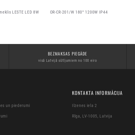
meklis LESTE LED 8W
OR-CR-201/W 180° 1200W IP44
BEZMAKSAS PIEGĀDE
visā Latvijā sūtījumiem no 100 eiro
KONTAKTA INFORMĀCIJA
ces un piederumi
Ilzenes iela 2
rumi
Rīga, LV-1005, Latvija