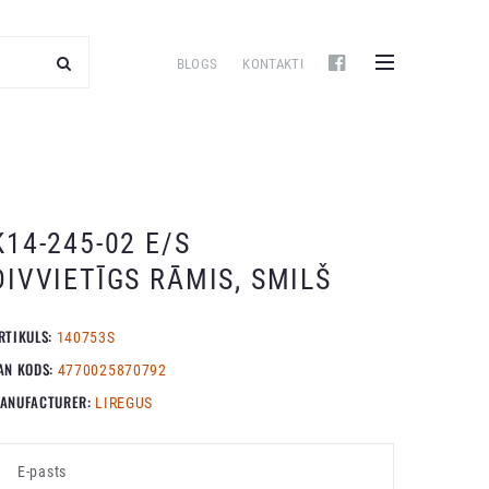
BLOGS
KONTAKTI
K14-245-02 E/S
DIVVIETĪGS RĀMIS, SMILŠ
RTIKULS:
140753S
AN KODS:
4770025870792
ANUFACTURER:
LIREGUS