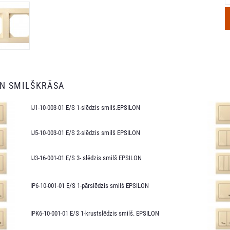
ON SMILŠKRĀSA
IJ1-10-003-01 E/S 1-slēdzis smilš.EPSILON
IJ5-10-003-01 E/S 2-slēdzis smilš EPSILON
IJ3-16-001-01 E/S 3- slēdzis smilš EPSILON
IP6-10-001-01 E/S 1-pārslēdzis smilš EPSILON
IPK6-10-001-01 E/S 1-krustslēdzis smilš. EPSILON