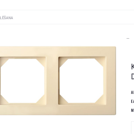
---
A
E
M