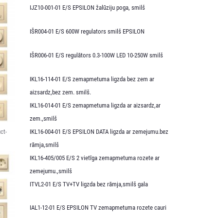
IJZ10-001-01 E/S EPSILON žalūziju poga, smilš
IŠR004-01 E/S 600W regulators smilš EPSILON
IŠR006-01 E/S regulātors 0.3-100W LED 10-250W smilš
IKL16-114-01 E/S zemapmetuma ligzda bez zem ar
aizsardz,bez zem. smilš.
IKL16-014-01 E/S zemapmetuma ligzda ar aizsardz,ar
zem.,smilš
IKL16-004-01 E/S EPSILON DATA ligzda ar zemejumu.bez
rāmja,smilš
IKL16-405/005 E/S 2 vietīga zemapmetuma rozete ar
zemejumu.,smilš
ITVL2-01 E/S TV+TV ligzda bez rāmja,smilš gala
IAL1-12-01 E/S EPSILON TV zemapmetuma rozete cauri