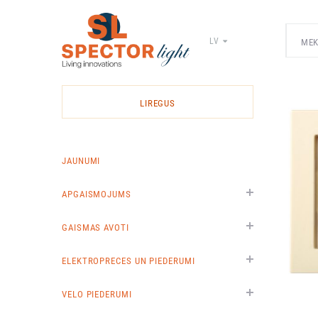
LV
Spector
Light
-
LIREGUS
elektrīsko
materiālu
vairumtirdzniecība
JAUNUMI
APGAISMOJUMS
GAISMAS AVOTI
ELEKTROPRECES UN PIEDERUMI
VELO PIEDERUMI