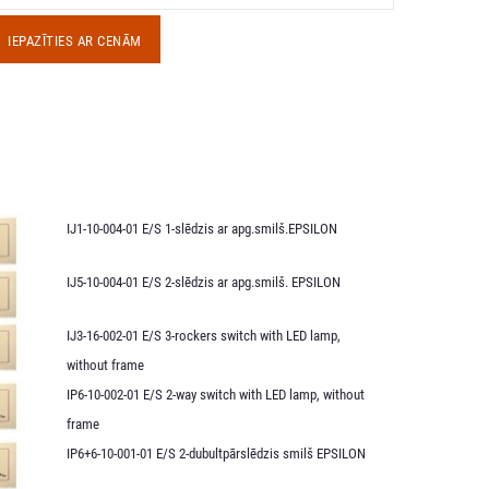
IEPAZĪTIES AR CENĀM
IJ1-10-004-01 E/S 1-slēdzis ar apg.smilš.EPSILON
IJ5-10-004-01 E/S 2-slēdzis ar apg.smilš. EPSILON
IJ3-16-002-01 E/S 3-rockers switch with LED lamp,
without frame
IP6-10-002-01 E/S 2-way switch with LED lamp, without
frame
IP6+6-10-001-01 E/S 2-dubultpārslēdzis smilš EPSILON