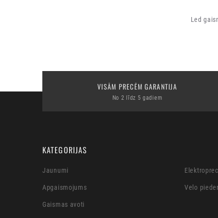
Led gais
VISĀM PRECĒM GARANTIJA
No 2 līdz 5 gadiem
KATEGORIJAS
Jaunumi
Elektropre
Apgaismojums
Velo piede
Gaismas avoti