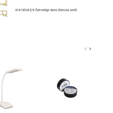
K14-145-04 E/S Četrvietīgs rāmis SlimLine smilš