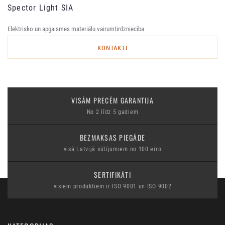
Spector Light SIA
Elektrisko un apgaismes materiālu vairumtirdzniecība
KONTAKTI
VISĀM PRECĒM GARANTIJA
No 2 līdz 5 gadiem
BEZMAKSAS PIEGĀDE
visā Latvijā sūtījumiem no 100 eiro
SERTIFIKĀTI
visiem produktiem ir ISO 9001 un ISO 9002